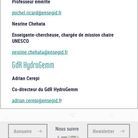
Professeur émérite
michel.ricard@ensegid.fr
Nesrine Chehata
Enseigante-chercheuse, chargée de mission chaire
UNESCO
nesrine.chehata@ensegid.fr
GdR HydroGemm
Adrian Cerepi
Co-directeur du GdR HydroGemm
adrian.cerepi@ensegid.f
r
Nous suivre
Annuaire
Newsletter