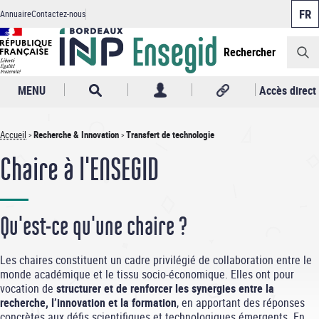
Panneau de gestion des cookies
Aller
Annuaire
Contactez-nous
au
Header
contenu
principal
Rechercher
MENU
Accès direct
Accueil
Recherche & Innovation
Transfert de technologie
Fil
Chaire à l'ENSEGID
d'Ariane
Qu'est-ce qu'une chaire ?
Les chaires constituent un cadre privilégié de collaboration entre le
monde académique et le tissu socio-économique. Elles ont pour
vocation de
structurer et de renforcer les synergies entre la
recherche, l’innovation et la formation
, en apportant des réponses
concrètes aux défis scientifiques et technologiques émergents. En