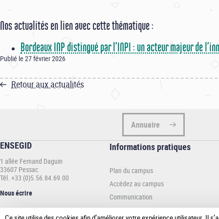
Nos actualités en lien avec cette thématique :
Bordeaux INP distingué par l’INPI : un acteur majeur de l’i
Publié le 27 février 2026
Retour aux actualités
Annuaire
ENSEGID
Informations
Informations pratiques
pratiques
1 allée Fernand Daguin
-
33607 Pessac
Plan du campus
ENSEGID
Tél. +33 (0)5.56.84.69.00
Accédez au campus
Nous écrire
Communication
Espace presse
Ce site utilise des cookies afin d’améliorer votre expérience utilisateur. Il