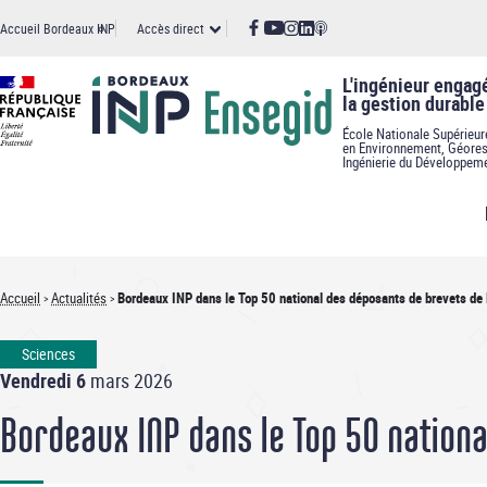
Panneau de gestion des cookies
Aller
Accès
Accueil Bordeaux INP
Accès direct
au
contenu
principal
direct
L'ingénieur engag
la gestion durable
École Nationale Supérieur
en Environnement, Géores
Ingénierie du Développem
Accueil
Actualités
Bordeaux INP dans le Top 50 national des déposants de brevets de 
Fil
Sciences
d'Ariane
Vendredi 6
mars 2026
Bordeaux INP dans le Top 50 nationa