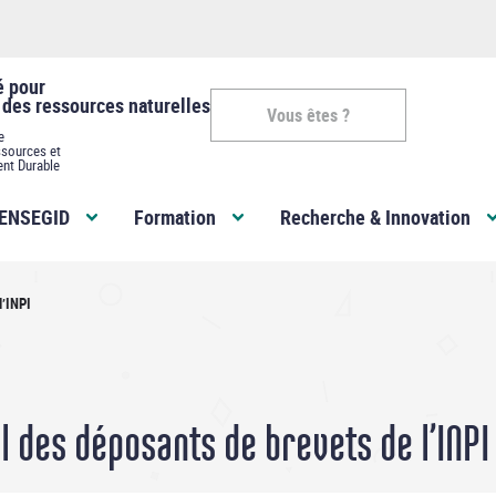
é pour
 des ressources naturelles
Vous êtes ?
e
sources et
ent Durable
Vous
ENSEGID
Formation
Recherche & Innovation
êtes
-
l’INPI
ENSEGID
l des déposants de brevets de l’INPI