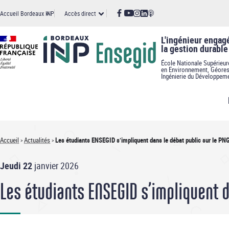
Panneau de gestion des cookies
Aller
Accès
Accueil Bordeaux INP
Accès direct
au
contenu
principal
direct
L'ingénieur engag
la gestion durable
École Nationale Supérieur
en Environnement, Géores
Ingénierie du Développem
Accueil
Actualités
Les étudiants ENSEGID s’impliquent dans le débat public sur le P
Fil
Jeudi 22
janvier 2026
d'Ariane
Les étudiants ENSEGID s’impliquent 