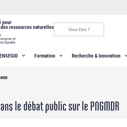
é pour
 des ressources naturelles
Vous êtes ?
e
sources et
ent Durable
Vous
ENSEGID
Formation
Recherche & Innovation
êtes
-
NGMDR
ENSEGID
dans le débat public sur le PNGMDR